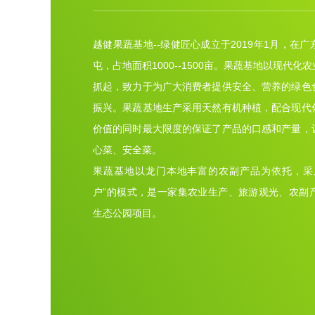
越健果蔬基地--绿健匠心成立于2019年1月，在
屯，占地面积1000--1500亩。果蔬基地以现代
抓起，致力于为广大消费者提供安全、营养的绿色
振兴。果蔬基地生产采用天然有机种植，配合现代
价值的同时最大限度的保证了产品的口感和产量，
心菜、安全菜。
果蔬基地以龙门本地丰富的农副产品为依托，采用
户”的模式，是一家集农业生产、旅游观光、农副
生态公园项目。