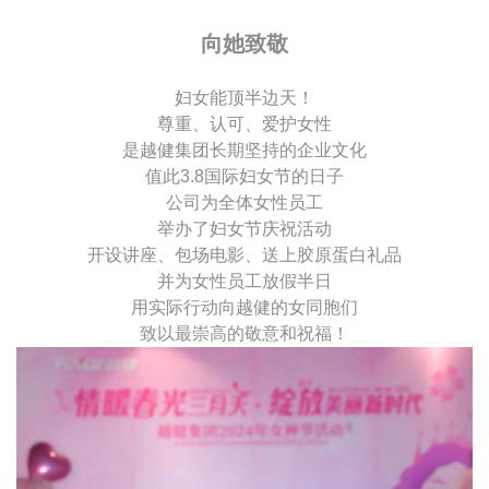
向她致敬
妇女能顶半边天！
尊重、认可、爱护女性
是越健集团长期坚持的企业文化
值此3.8国际妇女节的日子
公司为全体女性员工
举办了妇女节庆祝活动
开设讲座、包场电影、送上胶原蛋白礼品
并为女性员工放假半日
用实际行动向越健的女同胞们
致以最崇高的敬意和祝福！