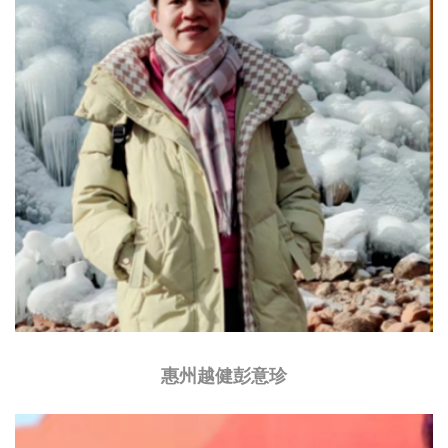
惠州越健彭意珍