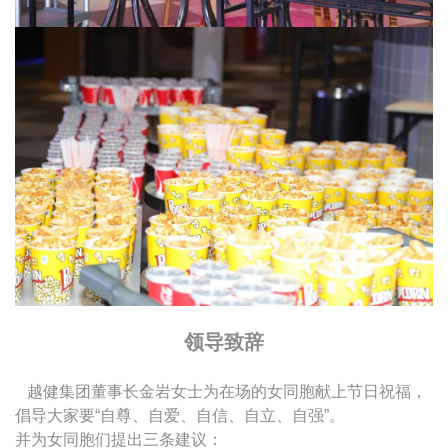
领导致辞
越健集团董事长金岩女士为在场的女同胞献上节日祝福，
倡导大家要“自尊、自爱、自信、自立、自强”。
并为女同胞们提出三条建议：