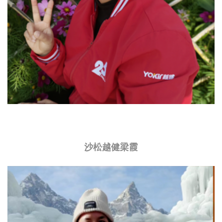
沙松越健梁霞