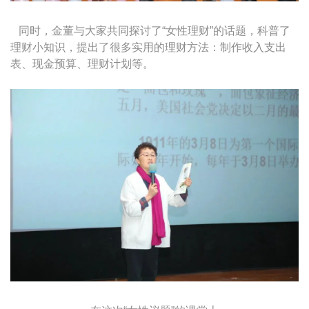
同时，金董与大家共同探讨了“女性理财”的话题，科普了
理财小知识，提出了很多实用的理财方法：制作收入支出
表、现金预算、理财计划等。