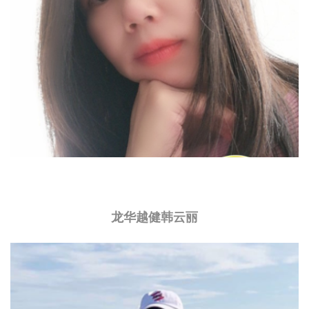
龙华越健韩云丽