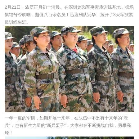
2月21日，农历正月初十清晨。在深圳龙岗军事素质训练基地，操场
集结号令吹响，越健八百余名员工迅速列队完毕，拉开了3天军旅素
质训练生涯。
一年一度的军训，如期开展十来年，在队伍中不乏有十来年的“老
兵”，也有新生力量的“新兵蛋子”，大家都在不断挑战自我，勇攀高
峰！