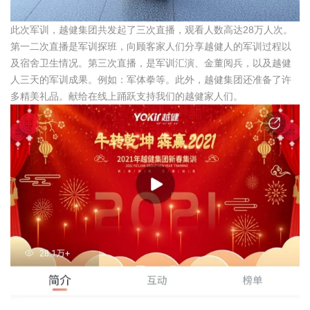
此次军训，越健集团共发起了三次直播，观看人数高达28万人次。
第一二次直播是军训探班，向顾客家人们分享越健人的军训过程以
及宿舍卫生情况。第三次直播，是军训汇演、金董阅兵，以及越健
人三天的军训成果。例如：军体拳等。此外，越健集团还准备了许
多精美礼品。献给在线上踊跃支持我们的越健家人们。