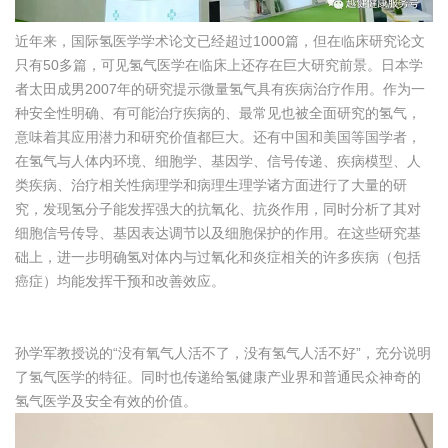
近年来，国际氢医学学术论文已经超过1000篇，但在临床研究论文
只有50多篇，可见氢气医学在临床上还存在巨大研究前景。日本学
者太田成男2007年的研究提示微量氢气具有疾病治疗作用。作为一
种安全性明确、有可能治疗疾病的、最常见也被全面研究的氢气，
意味着其应用潜力和研究价值都巨大。还有中国和美国等国学者，
在氢气与人体内环境、细胞学、基因学、信号传递、疾病模型、人
类疾病、治疗相关性病理学和病理生理学诸方面进行了大量的研
究，发现氢分子能发挥强大的抗氧化、抗炎作用，同时分析了其对
细胞信号传导、基因表达调节以及细胞保护的作用。在这些研究基
础上，进一步明确氢对体内与过氧化和炎症相关的许多疾病（包括
癌症）均能发挥干预和改善效应。
孙学军教授说的“没有氧气人活不了，没有氢气人活不好”，充分说明
了氢气医学的特征。同时也传递给氢健康产业界和普通民众神奇的
氢气医学及安全有效的价值。