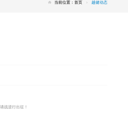
当前位置：
首页
越健动态
！
书请战逆行出征！