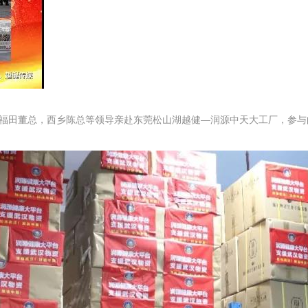
田董总，西乡陈总等领导亲赴东莞松山湖越健—润源中天大工厂，参与向