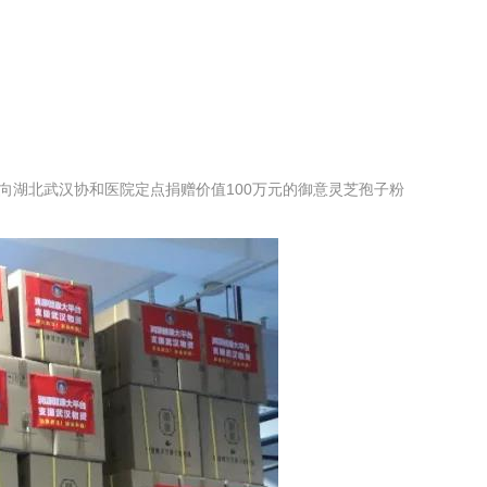
湖北武汉协和医院定点捐赠价值100万元的御意灵芝孢子粉