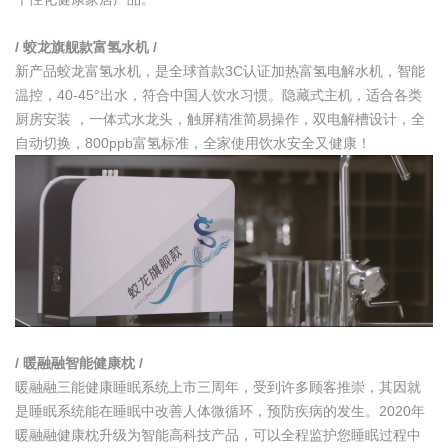
/ 蛟龙旗舰款富氢水机 /
新产品蛟龙富氢水机，是全球首款3C认证加热富氢电解水机，智能
温控，40-45°出水，符合中国人饮水习惯。隐藏式主机，适合各类
厨房安装 ，一体式水龙头，触屏精准简易操作，双电解槽设计，全
自动切换，800ppb富氢标准，全家使用饮水安全又健康！
/ 暖融融智能健康枕 /
暖融融三能健康睡眠系统上市三周年，受到许多顾客推崇，其因就
是睡眠系统能在睡眠中改善人体微循环，预防疾病的发生。2020年
暖融融健康枕升级为智能高科技产品，可以全程监护您睡眠过程中