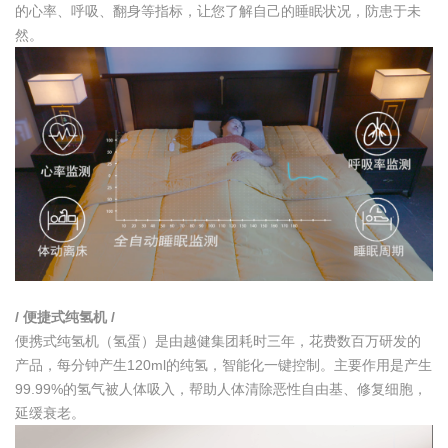
的心率、呼吸、翻身等指标，让您了解自己的睡眠状况，防患于未
然。
/ 便捷式纯氢机 /
便携式纯氢机（氢蛋）是由越健集团耗时三年，花费数百万研发的
产品，每分钟产生120ml的纯氢，智能化一键控制。主要作用是产生
99.99%的氢气被人体吸入，帮助人体清除恶性自由基、修复细胞，
延缓衰老。