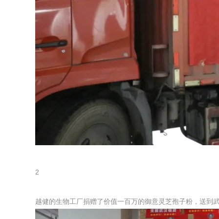
2
越健的生物工厂捐赠了价值一百万的御意灵芝孢子粉，送到