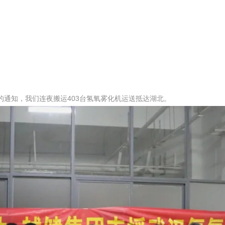
线的通知，我们连夜搬运403台氢氧雾化机运送抵达湖北。