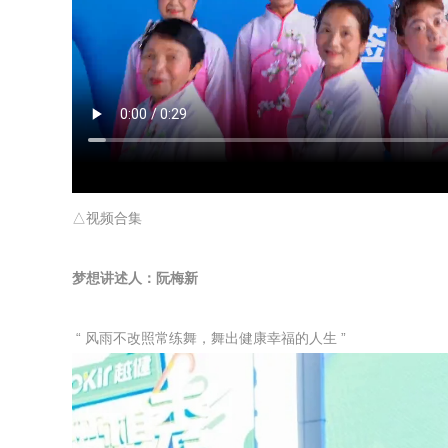
△视频合集
梦想讲述人：阮梅新
“ 风雨不改照常练舞，舞出健康幸福的人生 ”