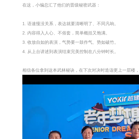
在这，小编总汇了他们的晋级秘密武器：
1. 语速慢没关系，表达就要清晰明了、不同凡响。
2. 内容得入人心、不俗套，简单概括又饱满。
3. 收放自如的表演，气势要一鼓作气、势如破竹。
4. 从上台讲述到表演结束完美控制在八分钟时长。
相信各位拿到这本武林秘诀，在下次对决时造诣更上一层楼