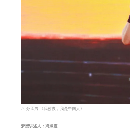
△ 孙孟男 《我骄傲，我是中国人》
梦想讲述人：冯淑霞