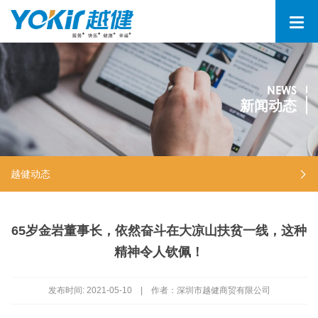
NEWS
新闻动态
越健动态
65岁金岩董事长，依然奋斗在大凉山扶贫一线，这种
精神令人钦佩！
发布时间:
2021-05-10
|
作者：深圳市越健商贸有限公司