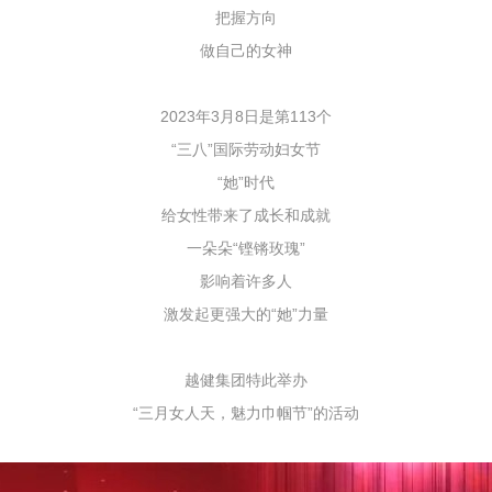
把握方向
做自己的女神
2023年3月8日是第113个
“三八”国际劳动妇女节
“她”时代
给女性带来了成长和成就
一朵朵“铿锵玫瑰”
影响着许多人
激发起更强大的“她”力量
越健集团特此举办
“三月女人天，魅力巾帼节”的活动