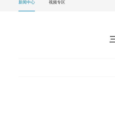
新闻中心
视频专区