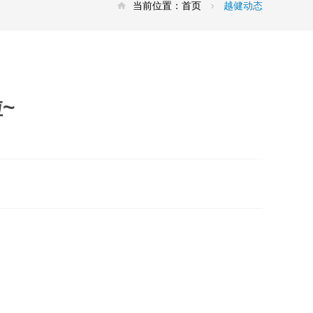
当前位置：
首页
越健动态
~