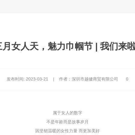
三月女人天，魅力巾帼节 | 我们来啦
发布时间:
2023-03-21
|
作者：深圳市越健商贸有限公司
0
属于女人的数字
不是年龄而是故事岁月
因坚韧温暖的女性力量 而更加美好