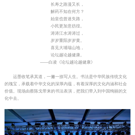
长寿之路漫又长，
解药不知在何方？
始皇也曾迷失路，
小民更加意彷徨。
涛涛江水涛涛过，
岁岁重阳岁岁黄。
喜见大埔瑞山地，
论坛越论越健康。
——白凌《论坛越论越健康》
运墨收笔承其道，一撇一捺写人生。书法是中华民族传统文化
的瑰宝，承载着中华文化的深厚内蕴，有着深厚的文化内涵和社会
价值。现场由蔡陈戈带来的书法表演，把我们带入到中国绚丽的文
化中去。