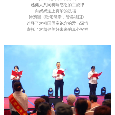
越健人共同奏响感恩的主旋律
向妈妈送上真挚的祝福！
诗朗诵《歌颂母亲，赞美祖国》
诠释了对祖国母亲饱含的爱与深情
寄托了对越健美好未来的真心祝福