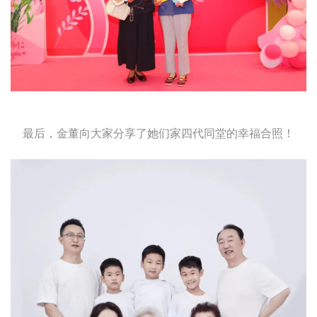
最后，金董向大家分享了她们家四代同堂的幸福合照！