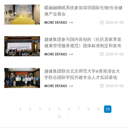
暖融融睡眠系统参加深圳国际生物/生命健
康产业展会
MORE DETAILS
2020-07-06
越健集团参与国内首创的《社区居家养老
健康管理服务规范》团体标准制定和发布
MORE DETAILS
2020-07-06
越健集团联合北京师范大学&香港浸会大
学联合国际学院共建专业人才实训基地
MORE DETAILS
2020-07-06
1
2
3
4
5
6
7
8
9
10
...
13